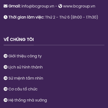
CÔNG TY TNHH IN BC - BC GROUP®
Thành lập vào năm 2008 bởi đội ngũ chuyên gia, kĩ thuật
viên dày dặn kinh nghiệm và đầy tâm huyết. Thương hiệu
BC Group
®
không chỉ là biểu tượng mà còn là tài sản vô
giá, kết tinh từ những nỗ lực và tâm huyết mà quý khách
hàng đã đầu tư trên thương trường.
CÔNG TY TNHH IN BC