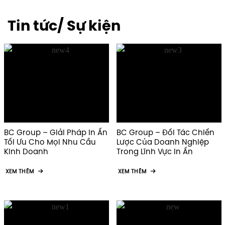
TÂM HUYẾT
CHỮ TÍN
Sản phẩm thiết kế bằng
100% đội ngũ nhân viên
tất cả trái tim và sự tâm
làm việc trách nhiệm và
huyết.
nhiệt tình.
VĂN HOÁ
CỘNG ĐỒNG
Am hiểu tường tận chất
Đề cao ý thức tự giác,
liệu, xu hướng in hiện đại
trách nhiệm cộng đồng