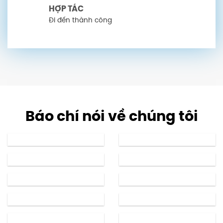
BC GROUP®
DẪN ĐẦU XU HƯỚNG - KIẾN
TẠO TƯƠNG LAI
15 năm đồng hành, xây
dựng niềm tin cho doanh
nghiệp
MINH BẠCH
Hoạt động minh bạch
SÁNG TẠO
Không ngừng sáng tạo