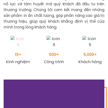
BC GROUP
XÂY DỰNG GIÁ TRỊ
KẾT NỐI THÀNH CÔNG
BC GROUP
được thành lập vào năm 2008 bởi một đội
ngũ chuyên gia và họa sỹ mỹ thuật công nghiệp dày
dặn kinh nghiệm và đầy tâm huyết. Từ khi ra đời,