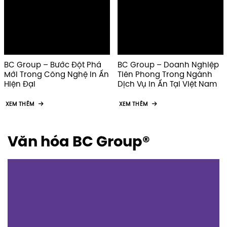
ngày nay.
lên hàng đầu.
Tin tức/ Sự kiện
BC Group – Giải Pháp In Ấn
BC Group – Đối Tác Chiến
Tối Ưu Cho Mọi Nhu Cầu
Lược Của Doanh Nghiệp
Kinh Doanh
Trong Lĩnh Vực In Ấn
XEM THÊM
XEM THÊM