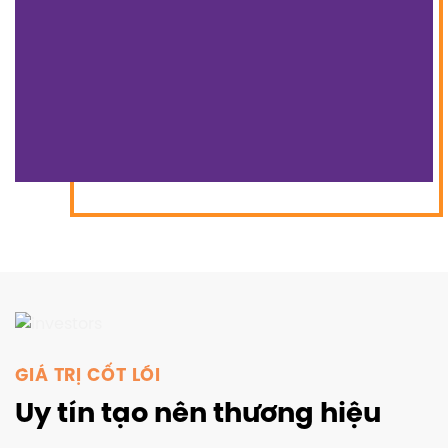
chúng tôi luôn đặt trọng tâm vào việc chăm sóc và
bảo vệ hình ảnh thương hiệu của quý khách hàng.
Chúng tôi thấu hiểu rằng thương hiệu không chỉ là
biểu tượng mà còn là tài sản vô giá, kết tinh từ những
nỗ lực và tâm huyết mà quý khách đã đầu tư trên
thương trường. Chúng tôi cam kết mang đến những
sản phẩm in ấn chất lượng, góp phần nâng cao giá trị
thương hiệu, giúp quý khách khẳng định vị thế của
mình trong lòng khách hàng.
15
+
500
+
5,000
+
Kinh nghiệm
Công trình
Khách hàng