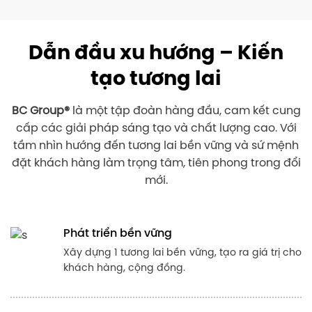
GIÁ TRỊ CỐT LÕI
Uy tín tạo nên thương hiệu
Con người:
Giữ chữ Tín với đối tác – Giữ chữ Tâm với
khách hàng. Nâng cao trí tuệ cho sự phát triển của BC
Group. Làm việc hướng về xứ mệnh, giá trị cốt lõi và tin
tưởng rằng sẽ hướng chúng ta đến cuộc sống tươi đẹp
và hạnh phúc hơn.
Sản phẩm
: Để đảm bảo chất lượng tuyệt vời của
sản phẩm. Chúng tôi không ngừng nghiên cứu, đầu tư
cho các thiết bị và công nghệ hiện đại và tự hào
mang đến cho khách hàng những sản phẩm tối ưu,
hiện đại và bền vững.
Dịch vụ
: Luôn hướng tới sự hài lòng, trách nhiệm và
tận tâm với khách hàng & đối tác, Gia tăng giá trị của
sản phẩm và dịch vụ, nỗ lực để giảm giá thành nhằm
thoả mãn tối đa nhu cầu tối ưu chi phí của khách