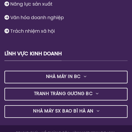
Số 6 BT7, Khu đô thị Văn Phú, Hà Đông, Hà Nội
Tổng đài:
0977.898.283 -
Hotline:
0977.898.283
Gmail:
info@bcgroup.vn
-
www.bcgroup.vn
Thời gian làm việc:
Thứ 2 - Thứ 6 (8h00 - 17h30)
VỀ CHÚNG TÔI
Giới thiệu công ty
Lịch sử hình thành
Sứ mệnh tầm nhìn