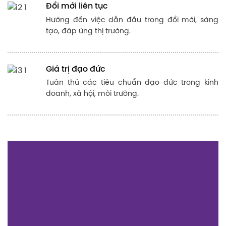
hàng và xã hội.
Dẫn đầu xu hướng – Kiến
tạo tương lai
BC Group®
là một tập đoàn hàng đầu, cam kết cung
cấp các giải pháp sáng tạo và chất lượng cao. Với
tầm nhìn hướng đến tương lai bền vững và sứ mệnh
đặt khách hàng làm trọng tâm, tiên phong trong đổi
mới.
Phát triển bền vững