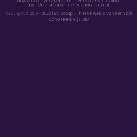
Cơ cấu tổ chức
Hệ thống nhà xưởng
Năng lực sản xuất
Văn hóa doanh nghiệp
Trách nhiệm xã hội
LĨNH VỰC KINH DOANH
NHÀ MÁY IN BC
TRANH TRÁNG GƯƠNG BC