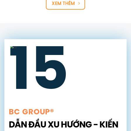
Văn hóa doanh
Văn hóa tại BC Group:
nghiệp tại BC Group:
Sức mạnh từ con
Nền tảng của sự phát
người và giá trị cốt lõi
triển bền vững