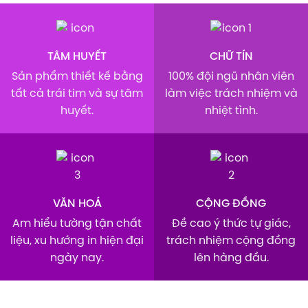
NHÀ MÁY SẢN XUẤT BAO BÌ HÀ AN