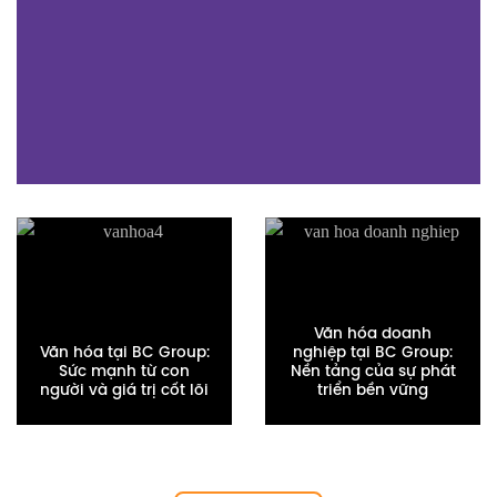
BC Group – Bước Đột Phá
BC Group – Doanh Nghiệp
Mới Trong Công Nghệ In Ấn
Tiên Phong Trong Ngành
Hiện Đại
Dịch Vụ In Ấn Tại Việt Nam
XEM THÊM
XEM THÊM
Văn hóa BC Group®