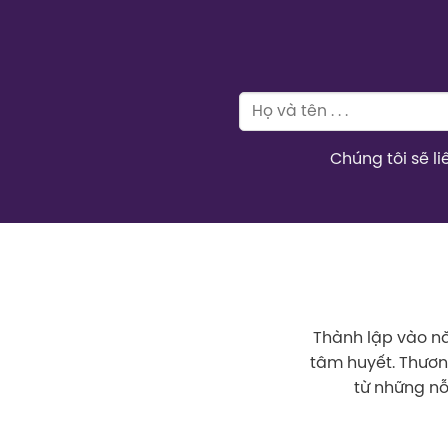
Chúng tôi sẽ l
Thành lập vào nă
tâm huyết. Thươ
từ những nỗ