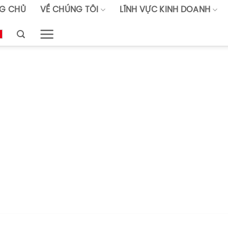
G CHỦ
VỀ CHÚNG TÔI
LĨNH VỰC KINH DOANH
TIN TỨC – SỰ KIỆN