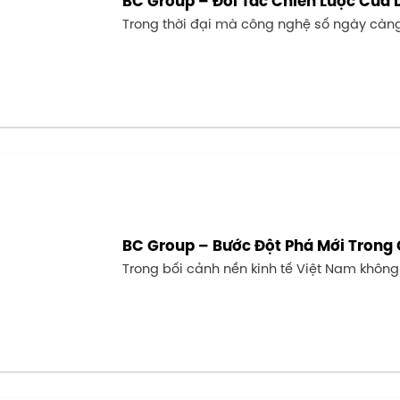
BC Group – Đối Tác Chiến Lược Của 
Trong thời đại mà công nghệ số ngày càng ph
BC Group – Bước Đột Phá Mới Trong 
Trong bối cảnh nền kinh tế Việt Nam không n