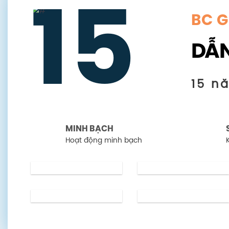
15
BC 
DẪN
15 n
MINH BẠCH
Hoạt động minh bạch