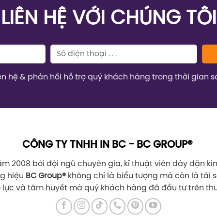
LIÊN HỆ VỚI CHÚNG TÔI
iên hệ & phản hồi hỗ trợ quý khách hàng trong thời gian s
CÔNG TY TNHH IN BC - BC GROUP®
m 2008 bởi đội ngũ chuyên gia, kĩ thuật viên dày dặn k
ng hiệu
BC Group
®
không chỉ là biểu tượng mà còn là tài sả
 lực và tâm huyết mà quý khách hàng đã đầu tư trên th