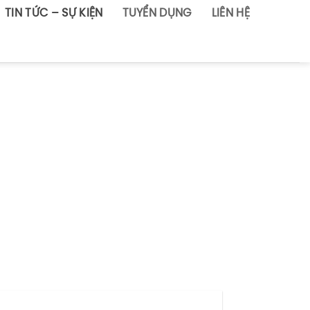
TIN TỨC – SỰ KIỆN
TUYỂN DỤNG
LIÊN HỆ