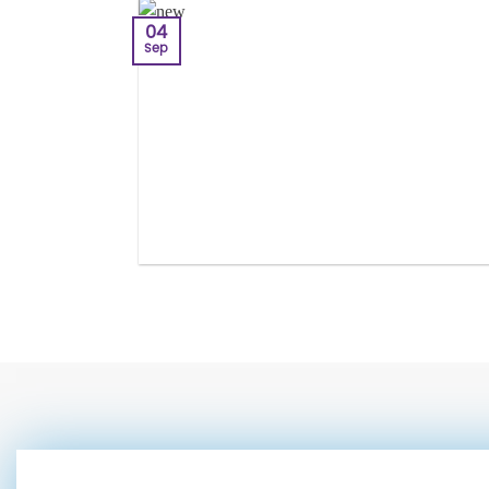
04
Sep