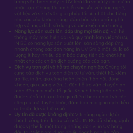
trong vận hành máy in UV khổ lớn và xử lý các dự án
phức tạp. Chúng tôi am hiểu sâu sắc về công nghệ,
vật liệu và sẽ tư vấn giải pháp tối ưu nhất cho từng
nhu cầu của khách hàng, đảm bảo sản phẩm phù
hợp với mục đích sử dụng và điều kiện môi trường.
Năng lực sản xuất lớn, đáp ứng mọi tiến độ:
Với hệ
thống máy móc hiện đại và quy trình làm việc tối ưu,
IN BC có năng lực sản xuất lớn, sẵn sàng đáp ứng
nhanh chóng các đơn hàng in UV 5m 2 mặt, dù là số
lượng ít hay nhiều, đảm bảo đúng tiến độ khắt khe
nhất cho các chiến dịch quảng cáo của bạn.
Dịch vụ trọn gói và hỗ trợ chuyên nghiệp:
Chúng tôi
cung cấp dịch vụ toàn diện từ tư vấn, thiết kế, kiểm
tra file, in ấn, gia công hoàn thiện (hàn nối, đóng
khoen, gia cường viền…), đến hỗ trợ vận chuyển an
toàn đến mọi miền tổ quốc. Khách hàng luôn nhận
được sự hỗ trợ tận tình qua điện thoại, email và các
công cụ trực tuyến khác, đảm bảo mọi giao dịch diễn
ra thuận lợi và hiệu quả.
Uy tín đã được khẳng định:
Với hàng ngàn dự án
thành công trên khắp cả nước, IN BC đã khẳng định
được vị thế là một trong những đơn vị in UV hàng
đầu tại Việt Nam, được nhiều doanh nghiệp, tập