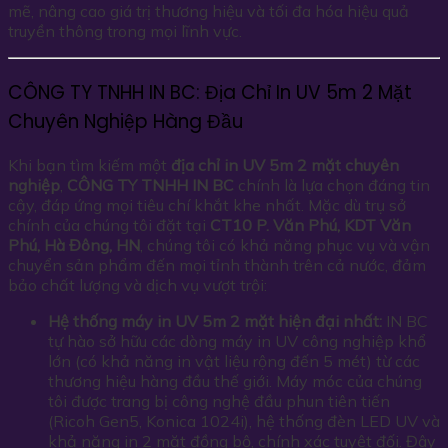
mẽ, nâng cao giá trị thương hiệu và tối đa hóa hiệu quả
truyền thông trong mọi lĩnh vực.
CÔNG TY TNHH IN BC: Địa Chỉ In UV 5m 2 Mặt
Chuyên Nghiệp Hàng Đầu
Khi bạn tìm kiếm một
địa chỉ in UV 5m 2 mặt chuyên
nghiệp
,
CÔNG TY TNHH IN BC
chính là lựa chọn đáng tin
cậy, đáp ứng mọi tiêu chí khắt khe nhất. Mặc dù trụ sở
chính của chúng tôi đặt tại
CT10 P. Văn Phú, KDT Văn
Phú, Hà Đông, HN
, chúng tôi có khả năng phục vụ và vận
chuyển sản phẩm đến mọi tỉnh thành trên cả nước, đảm
bảo chất lượng và dịch vụ vượt trội:
Hệ thống máy in UV 5m 2 mặt hiện đại nhất:
IN BC
tự hào sở hữu các dòng máy in UV công nghiệp khổ
lớn (có khả năng in vật liệu rộng đến 5 mét) từ các
thương hiệu hàng đầu thế giới. Máy móc của chúng
tôi được trang bị công nghệ đầu phun tiên tiến
(Ricoh Gen5, Konica 1024i), hệ thống đèn LED UV và
khả năng in 2 mặt đồng bộ, chính xác tuyệt đối. Đây