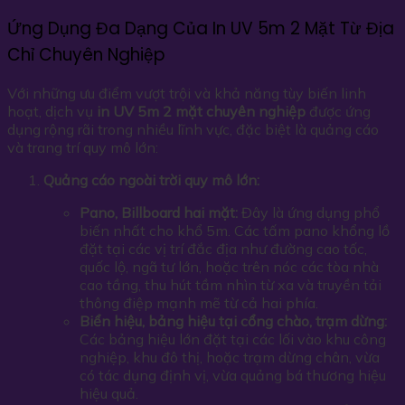
Ứng Dụng Đa Dạng Của In UV 5m 2 Mặt Từ Địa
Chỉ Chuyên Nghiệp
Với những ưu điểm vượt trội và khả năng tùy biến linh
hoạt, dịch vụ
in UV 5m 2 mặt chuyên nghiệp
được ứng
dụng rộng rãi trong nhiều lĩnh vực, đặc biệt là quảng cáo
và trang trí quy mô lớn:
Quảng cáo ngoài trời quy mô lớn:
Pano, Billboard hai mặt:
Đây là ứng dụng phổ
biến nhất cho khổ 5m. Các tấm pano khổng lồ
đặt tại các vị trí đắc địa như đường cao tốc,
quốc lộ, ngã tư lớn, hoặc trên nóc các tòa nhà
cao tầng, thu hút tầm nhìn từ xa và truyền tải
thông điệp mạnh mẽ từ cả hai phía.
Biển hiệu, bảng hiệu tại cổng chào, trạm dừng:
Các bảng hiệu lớn đặt tại các lối vào khu công
nghiệp, khu đô thị, hoặc trạm dừng chân, vừa
có tác dụng định vị, vừa quảng bá thương hiệu
hiệu quả.