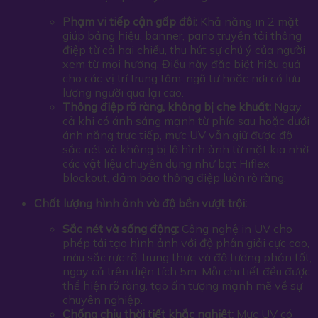
Phạm vi tiếp cận gấp đôi:
Khả năng in 2 mặt
giúp bảng hiệu, banner, pano truyền tải thông
điệp từ cả hai chiều, thu hút sự chú ý của người
xem từ mọi hướng. Điều này đặc biệt hiệu quả
cho các vị trí trung tâm, ngã tư hoặc nơi có lưu
lượng người qua lại cao.
Thông điệp rõ ràng, không bị che khuất:
Ngay
cả khi có ánh sáng mạnh từ phía sau hoặc dưới
ánh nắng trực tiếp, mực UV vẫn giữ được độ
sắc nét và không bị lộ hình ảnh từ mặt kia nhờ
các vật liệu chuyên dụng như bạt Hiflex
blockout, đảm bảo thông điệp luôn rõ ràng.
Chất lượng hình ảnh và độ bền vượt trội:
Sắc nét và sống động:
Công nghệ in UV cho
phép tái tạo hình ảnh với độ phân giải cực cao,
màu sắc rực rỡ, trung thực và độ tương phản tốt,
ngay cả trên diện tích 5m. Mỗi chi tiết đều được
thể hiện rõ ràng, tạo ấn tượng mạnh mẽ về sự
chuyên nghiệp.
Chống chịu thời tiết khắc nghiệt:
Mực UV có