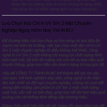
đoàn lớn tin tưởng. Đây là minh chứng rõ ràng nhất
cho sự uy tín và chất lượng dịch vụ của chúng tôi.
Lựa Chọn Địa Chỉ In UV 5m 2 Mặt Chuyên
Nghiệp Ngay Hôm Nay Với IN BC!
Để thương hiệu của bạn thực sự tỏa sáng và tạo dấu ấn
mạnh mẽ trên thị trường, việc lựa chọn một địa chỉ in UV
5m 2 mặt chuyên nghiệp là điều không thể thiếu. Công
nghệ in UV 5m 2 mặt không chỉ mang lại chất lượng hình
ảnh vượt trội, độ bền ấn tượng mà còn tối ưu hóa hiệu quả
truyền thông, giúp bạn tiếp cận khách hàng từ mọi góc độ.
Hãy để CÔNG TY TNHH IN BC trở thành đối tác tin cậy
của bạn. Với kinh nghiệm dày dặn, công nghệ in ấn hiện
đại bậc nhất và đội ngũ chuyên nghiệp, chúng tôi cam kết
mang đến những sản phẩm in UV 5m 2 mặt chất lượng
vượt trội, sắc nét và bền đẹp, giúp bạn tối đa hóa hiệu quả
quảng cáo và khẳng định đẳng cấp thương hiệu.
Đừng chần chừ! Hãy liên hệ với chúng tôi ngay hôm nay để