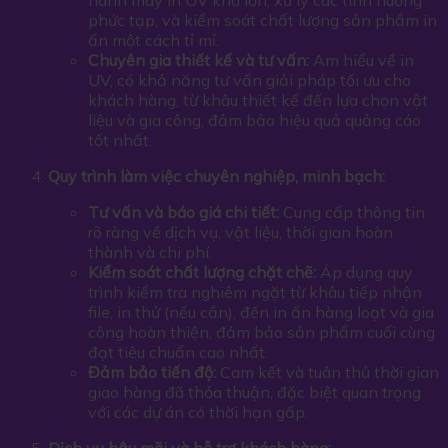
hành máy in UV khổ lớn, xử lý các tình huống
phức tạp, và kiểm soát chất lượng sản phẩm in
ấn một cách tỉ mỉ.
Chuyên gia thiết kế và tư vấn:
Am hiểu về in
UV, có khả năng tư vấn giải pháp tối ưu cho
khách hàng, từ khâu thiết kế đến lựa chọn vật
liệu và gia công, đảm bảo hiệu quả quảng cáo
tốt nhất.
Quy trình làm việc chuyên nghiệp, minh bạch:
Tư vấn và báo giá chi tiết:
Cung cấp thông tin
rõ ràng về dịch vụ, vật liệu, thời gian hoàn
thành và chi phí.
Kiểm soát chất lượng chặt chẽ:
Áp dụng quy
trình kiểm tra nghiêm ngặt từ khâu tiếp nhận
file, in thử (nếu cần), đến in ấn hàng loạt và gia
công hoàn thiện, đảm bảo sản phẩm cuối cùng
đạt tiêu chuẩn cao nhất.
Đảm bảo tiến độ:
Cam kết và tuân thủ thời gian
giao hàng đã thỏa thuận, đặc biệt quan trọng
với các dự án có thời hạn gấp.