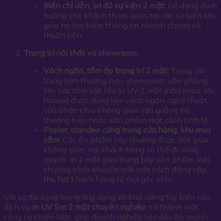
Biển chỉ dẫn, sơ đồ sự kiện 2 mặt:
Dễ dàng định
hướng cho khách tham quan tại các sự kiện lớn,
giúp họ tìm kiếm thông tin nhanh chóng và
thuận tiện.
Trang trí nội thất và showroom:
Vách ngăn, tấm ốp trang trí 2 mặt:
Trong các
trung tâm thương mại, showroom, văn phòng
lớn, các tấm vật liệu in UV 2 mặt (như mica, alu,
fomex) được dùng làm vách ngăn nghệ thuật,
vừa phân chia không gian vừa quảng bá
thương hiệu hoặc sản phẩm một cách tinh tế.
Poster, standee cứng trong cửa hàng, khu mua
sắm:
Các ấn phẩm này thường được đặt giữa
không gian, nơi khách hàng có thể đi vòng
quanh. In 2 mặt giúp trưng bày sản phẩm mới,
chương trình khuyến mãi một cách đẳng cấp,
thu hút khách hàng từ mọi góc nhìn.
Với sự đa dạng trong ứng dụng và khả năng tùy biến cao,
dịch vụ
in UV 5m 2 mặt chuyên nghiệp
trở thành một
công cụ chiến lược, giúp doanh nghiệp tạo dấu ấn mạnh