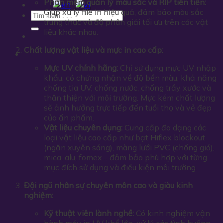
Phần mềm quản lý màu sắc và RIP tiên tiến:
Giúp xử lý file in hiệu quả, đảm bảo màu sắc
trung thực và độ phân giải tối ưu trên các vật
liệu khác nhau.
Chất lượng vật liệu và mực in cao cấp:
Mực UV chính hãng:
Chỉ sử dụng mực UV nhập
khẩu, có chứng nhận về độ bền màu, khả năng
chống tia UV, chống nước, chống trầy xước và
thân thiện với môi trường. Mực kém chất lượng
sẽ ảnh hưởng trực tiếp đến tuổi thọ và vẻ đẹp
của ấn phẩm.
Vật liệu chuyên dụng:
Cung cấp đa dạng các
loại vật liệu cao cấp như bạt Hiflex blockout
(ngăn xuyên sáng), màng lưới PVC (chống gió),
mica, alu, fomex… đảm bảo phù hợp với từng
mục đích sử dụng và điều kiện môi trường.
Đội ngũ nhân sự chuyên môn cao và giàu kinh
nghiệm:
Kỹ thuật viên lành nghề:
Có kinh nghiệm vận