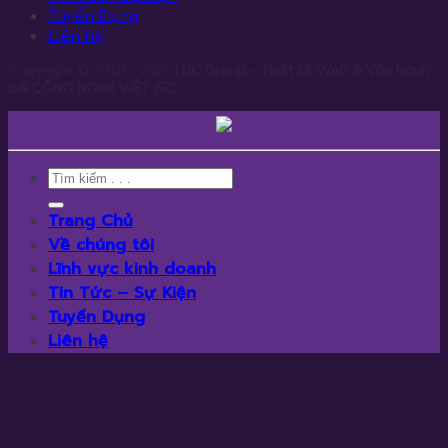
Tuyển Dụng
Liên hệ
Copyright © 2010 - 2026
| BC Group - Thiết kế Web & Vận hành
bởi CÔNG NGHỆ VIỆT JSC
Trang Chủ
Về chúng tôi
Lĩnh vực kinh doanh
Tin Tức – Sự Kiện
Tuyển Dụng
Liên hệ