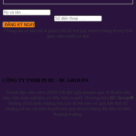
Chúng tôi sẽ liên hệ & phản hồi hỗ trợ quý khách hàng trong thời
gian sớm nhất có thể.
CÔNG TY TNHH IN BC - BC GROUP®
Thành lập vào năm 2008 bởi đội ngũ chuyên gia, kĩ thuật viên
dày dặn kinh nghiệm và đầy tâm huyết. Thương hiệu
BC Group
®
không chỉ là biểu tượng mà còn là tài sản vô giá, kết tinh từ
những nỗ lực và tâm huyết mà quý khách hàng đã đầu tư trên
thương trường.