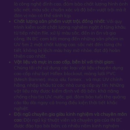
là công nghệ đỉnh cao, đảm bảo chất lượng hình ảnh
sắc nét, màu sắc chuẩn xác và độ bền vượt trội mà ít
đơn vị nào có thể sánh kịp.
Chất lượng sản phẩm vượt trội, đồng nhất:
Với quy
trình kiểm soát chất lượng nghiêm ngặt ở từng khâu,
từ tiếp nhận file, xử lý màu sắc, đến in ấn và gia
công, IN BC cam kết mang đến những sản phẩm in
UV 5m 2 mặt chất lượng cao, sắc nét đến từng chi
tiết, không bị lệch màu hay mờ nhòe, đạt độ hoàn
thiện cao nhất.
Vật liệu và mực in cao cấp, bền bỉ với thời gian:
Chúng tôi chỉ sử dụng các loại vật liệu chuyên dụng
cao cấp như bạt Hiflex blockout, màng lưới PVC
(Mesh Banner), mica, alu, fomex… và mực UV chính
hãng, nhập khẩu từ các nhà cung cấp uy tín. Những
vật liệu này được kiểm định về độ bền, khả năng
chống chịu tia UV, nước, gió, đảm bảo tuổi thọ quảng
cáo lâu dài ngay cả trong điều kiện thời tiết khắc
nghiệt.
Đội ngũ chuyên gia giàu kinh nghiệm và chuyên môn
cao:
Đội ngũ kỹ thuật viên và chuyên gia của IN BC
được đào tạo bài bản, có nhiều năm kinh nghiệm