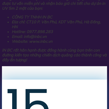
được tư vấn miễn phí và nhận báo giá chi tiết cho dự án in
UV 5m 2 mặt của bạn:
CÔNG TY TNHH IN BC
Địa chỉ: CT10 P. Văn Phú, KDT Văn Phú, Hà Đông,
HN
Hotline: 0977.898.283
Email: info@inbc.vn
Website: www.inbc.vn
IN BC rất hân hạnh được đồng hành cùng bạn trên con
đường kiến tạo những chiến dịch quảng cáo thành công và
đầy ấn tượng!
15