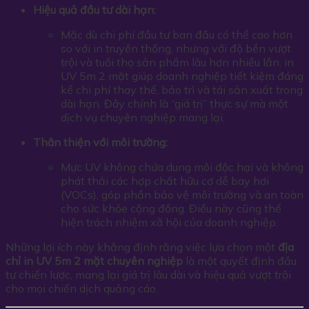
Hiệu quả đầu tư dài hạn:
Mặc dù chi phí đầu tư ban đầu có thể cao hơn
so với in truyền thống, nhưng với độ bền vượt
trội và tuổi thọ sản phẩm lâu hơn nhiều lần, in
UV 5m 2 mặt giúp doanh nghiệp tiết kiệm đáng
kể chi phí thay thế, bảo trì và tái sản xuất trong
dài hạn. Đây chính là “giá trị” thực sự mà một
dịch vụ chuyên nghiệp mang lại.
Thân thiện với môi trường:
Mực UV không chứa dung môi độc hại và không
phát thải các hợp chất hữu cơ dễ bay hơi
(VOCs), góp phần bảo vệ môi trường và an toàn
cho sức khỏe cộng đồng. Điều này cũng thể
hiện trách nhiệm xã hội của doanh nghiệp.
Những lợi ích này khẳng định rằng việc lựa chọn một
địa
chỉ in UV 5m 2 mặt chuyên nghiệp
là một quyết định đầu
tư chiến lược, mang lại giá trị lâu dài và hiệu quả vượt trội
cho mọi chiến dịch quảng cáo.