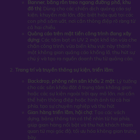
Banner, băng rôn treo ngang đường phố, khu
đô thị:
Dùng cho các chiến dịch quảng cáo sự
kiện, khuyến mãi lớn, đặc biệt hiệu quả tại các
con phố sầm uất, nơi cần thông điệp rõ ràng từ
cả hai chiều.
Quảng cáo trên mặt tiền công trình đang xây
dựng:
Các tấm bạt in UV 2 mặt khổ lớn vừa che
chắn công trình, vừa biến khu vực này thành
một không gian quảng cáo khổng lồ, thu hút sự
chú ý và tạo ra nguồn doanh thu từ quảng cáo.
Trang trí và truyền thông sự kiện, triển lãm:
Backdrop, phông nền sân khấu 2 mặt:
Lý tưởng
cho các sân khấu đặt ở trung tâm không gian
hoặc các sự kiện ngoài trời quy mô lớn, nơi cần
thể hiện thông điệp hoặc hình ảnh từ cả hai
phía, tạo sự chuyên nghiệp và thu hút.
Gian hàng triển lãm, hội chợ:
Tạo các vách
dựng, bảng thông tin có thể nhìn từ hai phía,
giúp gian hàng nổi bật và thu hút khách tham
quan từ mọi góc độ, tối ưu hóa không gian trưng
bày.