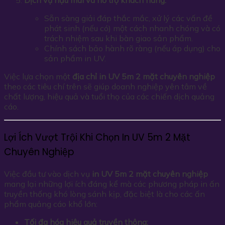
Dịch vụ hậu mãi và hỗ trợ khách hàng:
Sẵn sàng giải đáp thắc mắc, xử lý các vấn đề
phát sinh (nếu có) một cách nhanh chóng và có
trách nhiệm sau khi bàn giao sản phẩm.
Chính sách bảo hành rõ ràng (nếu áp dụng) cho
sản phẩm in UV.
Việc lựa chọn một
địa chỉ in UV 5m 2 mặt chuyên nghiệp
theo các tiêu chí trên sẽ giúp doanh nghiệp yên tâm về
chất lượng, hiệu quả và tuổi thọ của các chiến dịch quảng
cáo.
Lợi Ích Vượt Trội Khi Chọn In UV 5m 2 Mặt
Chuyên Nghiệp
Việc đầu tư vào dịch vụ
in UV 5m 2 mặt chuyên nghiệp
mang lại những lợi ích đáng kể mà các phương pháp in ấn
truyền thống khó lòng sánh kịp, đặc biệt là cho các ấn
phẩm quảng cáo khổ lớn:
Tối đa hóa hiệu quả truyền thông: