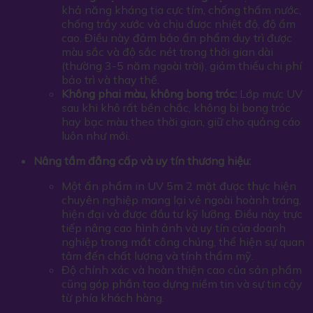
khả năng kháng tia cực tím, chống thấm nước,
chống trầy xước và chịu được nhiệt độ, độ ẩm
cao. Điều này đảm bảo ấn phẩm duy trì được
màu sắc và độ sắc nét trong thời gian dài
(thường 3-5 năm ngoài trời), giảm thiểu chi phí
bảo trì và thay thế.
Không phai màu, không bong tróc:
Lớp mực UV
sau khi khô rất bền chắc, không bị bong tróc
hay bạc màu theo thời gian, giữ cho quảng cáo
luôn như mới.
Nâng tầm đẳng cấp và uy tín thương hiệu:
Một ấn phẩm in UV 5m 2 mặt được thực hiện
chuyên nghiệp mang lại vẻ ngoài hoành tráng,
hiện đại và được đầu tư kỹ lưỡng. Điều này trực
tiếp nâng cao hình ảnh và uy tín của doanh
nghiệp trong mắt công chúng, thể hiện sự quan
tâm đến chất lượng và tính thẩm mỹ.
Độ chính xác và hoàn thiện cao của sản phẩm
cũng góp phần tạo dựng niềm tin và sự tin cậy
từ phía khách hàng.