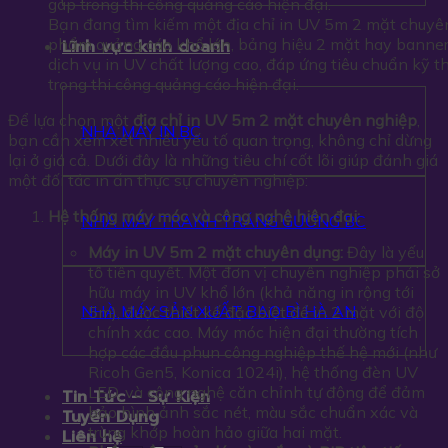
Bạn đang tìm kiếm một địa chỉ in UV 5m 2 mặt chuyên 
phẩm quảng cáo khổ lớn, bảng hiệu 2 mặt hay banner t
Lĩnh vực kinh doanh
dịch vụ in UV chất lượng cao, đáp ứng tiêu chuẩn kỹ t
trong thi công quảng cáo hiện đại.
Để lựa chọn một
địa chỉ in UV 5m 2 mặt chuyên nghiệp
,
NHÀ MÁY IN BC
bạn cần xem xét nhiều yếu tố quan trọng, không chỉ dừng
lại ở giá cả. Dưới đây là những tiêu chí cốt lõi giúp đánh giá
một đối tác in ấn thực sự chuyên nghiệp:
Hệ thống máy móc và công nghệ hiện đại:
NHÀ MÁY TRANH TRÁNG GƯƠNG BC
Máy in UV 5m 2 mặt chuyên dụng:
Đây là yếu
tố tiên quyết. Một đơn vị chuyên nghiệp phải sở
hữu máy in UV khổ lớn (khả năng in rộng tới
NHÀ MÁY SẢN XUẤT BAO BÌ HÀ AN
5m), được thiết kế đặc biệt để in 2 mặt với độ
chính xác cao. Máy móc hiện đại thường tích
hợp các đầu phun công nghiệp thế hệ mới (như
Ricoh Gen5, Konica 1024i), hệ thống đèn UV
LED, và công nghệ căn chỉnh tự động để đảm
Tin Tức – Sự Kiện
bảo hình ảnh sắc nét, màu sắc chuẩn xác và
Tuyển Dụng
trùng khớp hoàn hảo giữa hai mặt.
Liên hệ