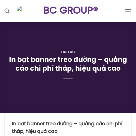
Skip
to
content
TIN TỨC
In bạt banner treo đường – quảng
cáo chi phí thấp, hiệu quả cao
In bạt banner treo đường – quảng cáo chi phí
thấp, hiệu quả cao