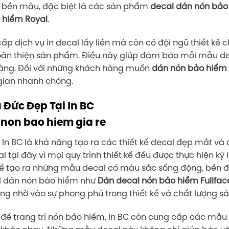
à bền màu, đặc biệt là các sản phẩm
decal dán nón bảo
 hiểm Royal
.
cấp dịch vụ in decal lấy liền mà còn có đội ngũ thiết kế
 hoàn thiện sản phẩm. Điều này giúp đảm bảo mỗi mẫu
àng. Đối với những khách hàng muốn
dán nón bảo hiểm 
gian nhanh chóng.
ủ Đức Đẹp Tại In BC
In BC là khả năng tạo ra các thiết kế decal đẹp mắt và
l tại đây vì mọi quy trình thiết kế đều được thực hiện k
có thể tạo ra những mẫu decal có màu sắc sống động, bền 
al dán nón bảo hiểm như
Dán decal nón bảo hiểm Fullfac
g nhờ vào sự phong phú trong thiết kế và chất lượng s
để trang trí nón bảo hiểm, In BC còn cung cấp các mẫ