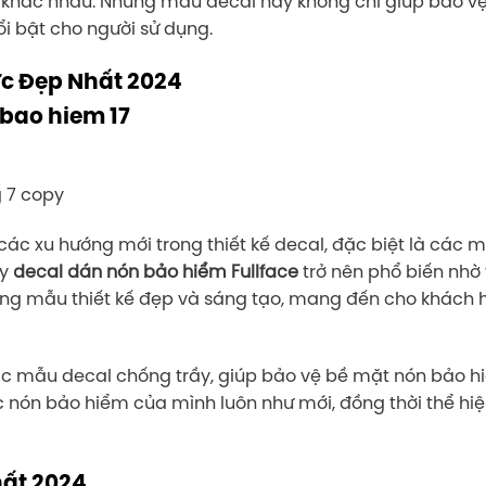
h khác nhau. Những mẫu decal này không chỉ giúp bảo v
ổi bật cho người sử dụng.
ức Đẹp Nhất 2024
 xu hướng mới trong thiết kế decal, đặc biệt là các mẫ
y
decal dán nón bảo hiểm Fullface
trở nên phổ biến nhờ
hững mẫu thiết kế đẹp và sáng tạo, mang đến cho khách 
c mẫu decal chống trầy, giúp bảo vệ bề mặt nón bảo hi
 nón bảo hiểm của mình luôn như mới, đồng thời thể hiện
hất 2024