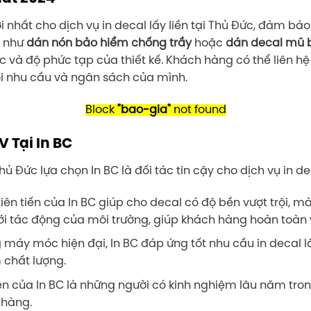
 nhất cho dịch vụ in decal lấy liền tại Thủ Đức, đảm b
m như
dán nón bảo hiểm chống trầy
hoặc
dán decal mũ 
c và độ phức tạp của thiết kế. Khách hàng có thể liên hệ 
với nhu cầu và ngân sách của mình.
Block
"bao-gia"
not found
 Tại In BC
ủ Đức lựa chọn In BC là đối tác tin cậy cho dịch vụ in deca
tiên tiến của In BC giúp cho decal có độ bền vượt trội, m
tác động của môi trường, giúp khách hàng hoàn toàn y
g máy móc hiện đại, In BC đáp ứng tốt nhu cầu in decal lấ
chất lượng.
ên của In BC là những người có kinh nghiệm lâu năm trong
 hàng.