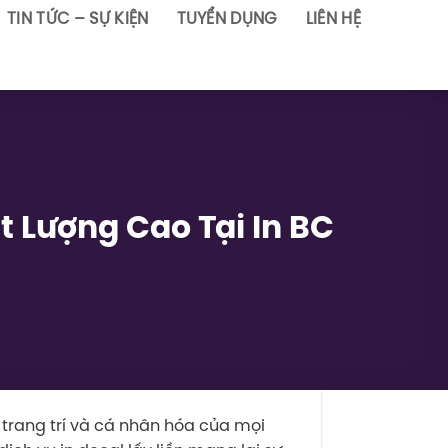
TIN TỨC – SỰ KIỆN
TUYỂN DỤNG
LIÊN HỆ
t Lượng Cao Tại In BC
 trang trí và cá nhân hóa của mọi