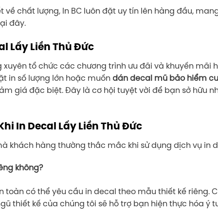
ết về chất lượng, In BC luôn đặt uy tín lên hàng đầu, man
ại đây.
al Lấy Liền Thủ Đức
g xuyên tổ chức các chương trình ưu đãi và khuyến mãi 
ặt in số lượng lớn hoặc muốn
dán decal mũ bảo hiểm cu
ảm giá đặc biệt. Đây là cơ hội tuyệt vời để bạn sở hữu 
i In Decal Lấy Liền Thủ Đức
à khách hàng thường thắc mắc khi sử dụng dịch vụ in de
iêng không?
n toàn có thể yêu cầu in decal theo mẫu thiết kế riêng
gũ thiết kế của chúng tôi sẽ hỗ trợ bạn hiện thực hóa ý