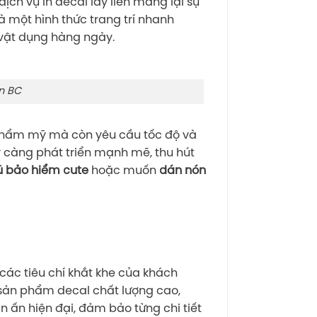
ch vụ in decal lấy liền mang lại sự
à một hình thức trang trí nhanh
 vật dụng hàng ngày.
In BC
h thẩm mỹ mà còn yêu cầu tốc độ và
y càng phát triển mạnh mẽ, thu hút
ũ bảo hiểm cute
hoặc muốn
dán nón
 các tiêu chí khắt khe của khách
sản phẩm decal chất lượng cao,
n ấn hiện đại, đảm bảo từng chi tiết