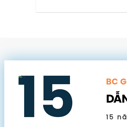
15
BC 
DẪN
15 n