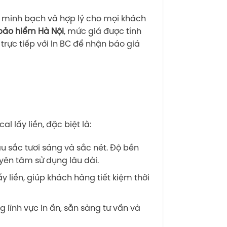
ảo minh bạch và hợp lý cho mọi khách
bảo hiểm Hà Nội
, mức giá được tính
trực tiếp với In BC để nhận báo giá
l lấy liền, đặc biệt là:
àu sắc tươi sáng và sắc nét. Độ bền
ên tâm sử dụng lâu dài.
y liền, giúp khách hàng tiết kiệm thời
 lĩnh vực in ấn, sẵn sàng tư vấn và