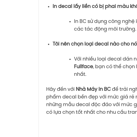
In decal lấy liền có bị phai màu k
In BC sử dụng công nghệ i
các tác động môi trường.
Tôi nên chọn loại decal nào cho n
Với nhiều loại decal dán
Fullface
, bạn có thể chọn
nhất.
Hãy đến với
Nhà Máy In BC
để trải ng
phẩm decal bền đẹp với mức giá rẻ n
những mẫu decal độc đáo với mức giá 
có lựa chọn tốt nhất cho nhu cầu tra