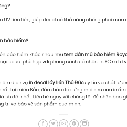
hông?
n UV tiên tiến, giúp decal có khả năng chống phai màu n
ón bảo hiểm?
 nón bảo hiểm khác nhau như
tem dán mũ bảo hiểm Roya
 loại decal phù hợp với phong cách cá nhân. In BC sẽ tư 
hiệm dịch vụ
in decal lấy liền Thủ Đức
uy tín và chất lượ
hất tại miền Bắc, đảm bảo đáp ứng mọi nhu cầu in ấn c
ưu đãi nhất. Liên hệ ngay với chúng tôi để nhận báo gi
ng trí và bảo vệ sản phẩm của mình.