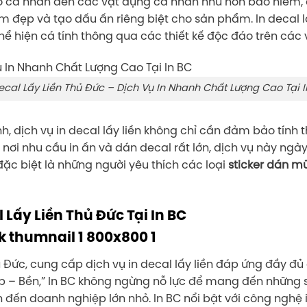
ồ cá nhân đến các vật dụng cá nhân như nón bảo hiểm, dị
àm đẹp và tạo dấu ấn riêng biệt cho sản phẩm. In decal l
hể hiện cá tính thông qua các thiết kế độc đáo trên các
ecal Lấy Liền Thủ Đức – Dịch Vụ In Nhanh Chất Lượng Cao Tại 
nh, dịch vụ in decal lấy liền không chỉ cần đảm bảo tín
 nơi nhu cầu in ấn và dán decal rất lớn, dịch vụ này ngà
ặc biệt là những người yêu thích các loại
sticker dán m
l Lấy Liền Thủ Đức Tại In BC
hủ Đức, cung cấp dịch vụ in decal lấy liền đáp ứng đầy đủ
 – Bền,” In BC không ngừng nỗ lực để mang đến những 
 đến doanh nghiệp lớn nhỏ. In BC nổi bật với công nghệ i