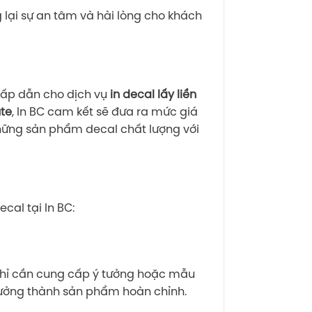
g lại sự an tâm và hài lòng cho khách
hấp dẫn cho dịch vụ
in decal lấy liền
te
, In BC cam kết sẽ đưa ra mức giá
những sản phẩm decal chất lượng với
cal tại In BC:
. Chỉ cần cung cấp ý tưởng hoặc mẫu
 tưởng thành sản phẩm hoàn chỉnh.