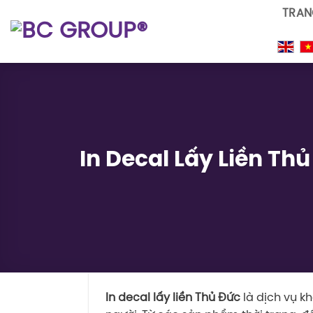
Skip
TRAN
to
content
In Decal Lấy Liền Th
In decal lấy liền Thủ Đức
là dịch vụ k