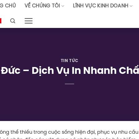
G CHỦ
VỀ CHÚNG TÔI
LĨNH VỰC KINH DOANH
TIN TỨC
ủ Đức – Dịch Vụ In Nhanh Chấ
hông thể thiếu trong cuộc sống hiện đại, phục vụ nhu cầu