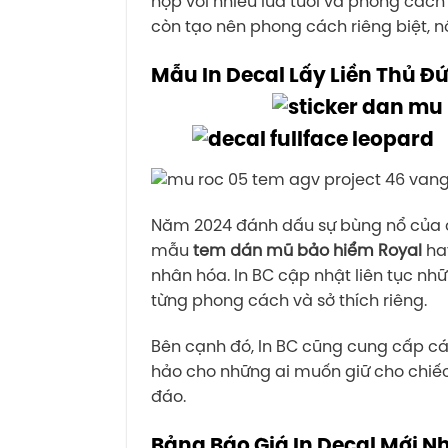
hợp với nhiều lứa tuổi và phong các
còn tạo nên phong cách riêng biệt, n
Mẫu In Decal Lấy Liền Thủ Đ
Năm 2024 đánh dấu sự bùng nổ của các
mẫu
tem dán mũ bảo hiểm Royal
ha
nhân hóa. In BC cập nhật liên tục n
từng phong cách và sở thích riêng.
Bên cạnh đó, In BC cũng cung cấp cá
hảo cho những ai muốn giữ cho chiếc
đáo.
Bảng Báo Giá In Decal Mới N