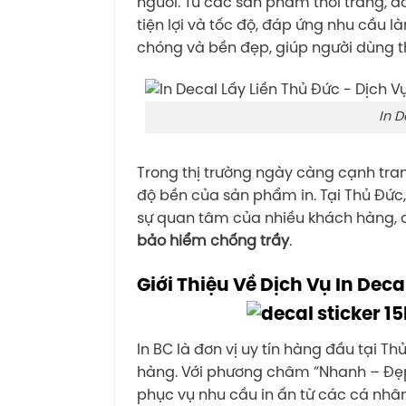
người. Từ các sản phẩm thời trang, đ
tiện lợi và tốc độ, đáp ứng nhu cầu l
chóng và bền đẹp, giúp người dùng t
In D
Trong thị trường ngày càng cạnh tra
độ bền của sản phẩm in. Tại Thủ Đức,
sự quan tâm của nhiều khách hàng, đ
bảo hiểm chống trầy
.
Giới Thiệu Về Dịch Vụ In Deca
In BC là đơn vị uy tín hàng đầu tại T
hàng. Với phương châm “Nhanh – Đẹp
phục vụ nhu cầu in ấn từ các cá nhân