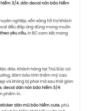
 hiểm 3/4
,
dán decal nón bảo hiểm
 chuyên nghiệp, sẵn sàng hỗ trợ khách
 decal đều đáp ứng đúng mong muốn
theo yêu cầu
, In BC cam kết mang
 độc đáo. Khách hàng tại Thủ Đức có
ỹ lưỡng, đảm bảo tính thẩm mỹ cao.
đẹp và không bị phai mờ sau thời gian
e
,
decal dán nón bảo hiểm 3/4
ản phẩm in.
u
sticker dán mũ bảo hiểm cute
, phù