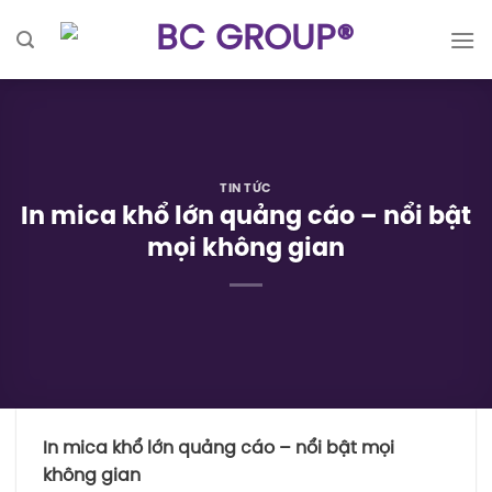
Skip
to
content
TIN TỨC
In mica khổ lớn quảng cáo – nổi bật
mọi không gian
In mica khổ lớn quảng cáo – nổi bật mọi
không gian