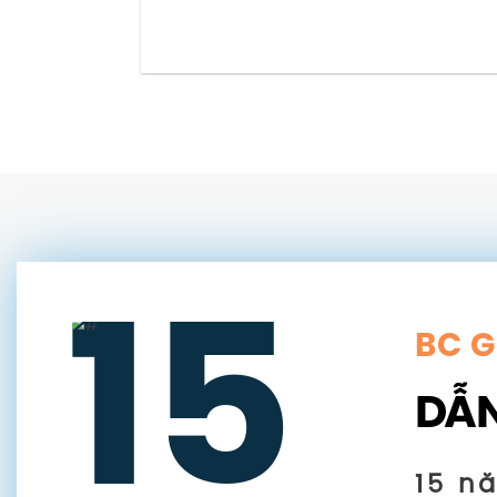
15
BC 
DẪN
15 n