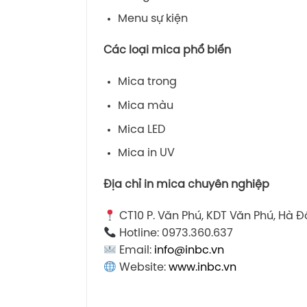
Menu sự kiện
Các loại mica phổ biến
Mica trong
Mica màu
Mica LED
Mica in UV
Địa chỉ in mica chuyên nghiệp
CT10 P. Văn Phú, KDT Văn Phú, Hà Đ
Hotline: 0973.360.637
Email:
info@inbc.vn
Website:
www.inbc.vn