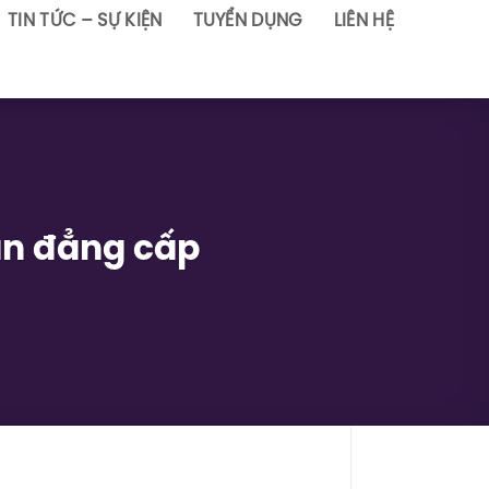
TIN TỨC – SỰ KIỆN
TUYỂN DỤNG
LIÊN HỆ
hấn đẳng cấp