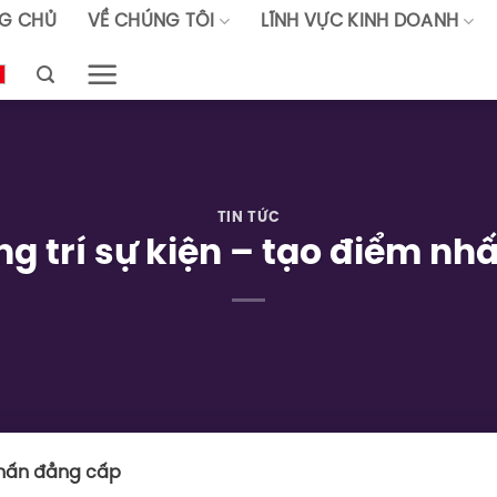
G CHỦ
VỀ CHÚNG TÔI
LĨNH VỰC KINH DOANH
TIN TỨC
ng trí sự kiện – tạo điểm n
 nhấn đẳng cấp