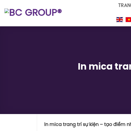
Skip
TRAN
to
content
In mica tra
In mica trang trí sự kiện – tạo điểm