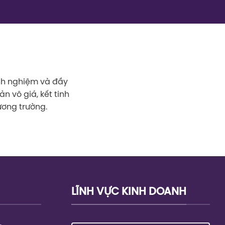
inh nghiệm và đầy
n vô giá, kết tinh
ương trường.
LĨNH VỰC KINH DOANH