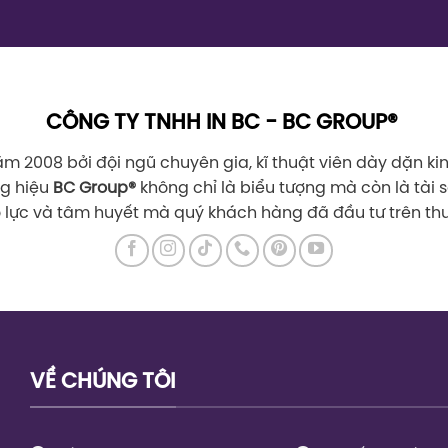
CÔNG TY TNHH IN BC - BC GROUP®
m 2008 bởi đội ngũ chuyên gia, kĩ thuật viên dày dặn k
ng hiệu
BC Group
®
không chỉ là biểu tượng mà còn là tài sả
 lực và tâm huyết mà quý khách hàng đã đầu tư trên th
VỀ CHÚNG TÔI