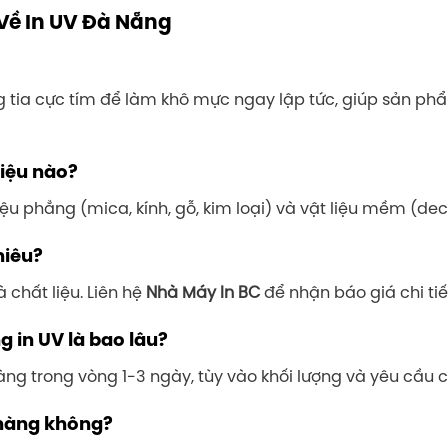
Về In UV Đà Nẵng
ng tia cực tím để làm khô mực ngay lập tức, giúp sản p
liệu nào?
ệu phẳng (mica, kính, gỗ, kim loại) và vật liệu mềm (de
hiêu?
à chất liệu. Liên hệ
Nhà Máy In BC
để nhận báo giá chi tiế
 in UV là bao lâu?
g trong vòng 1-3 ngày, tùy vào khối lượng và yêu cầu c
 hàng không?