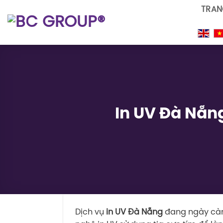
Skip
TRAN
to
content
In UV Đà Nẵng
Dịch vụ
in UV Đà Nẵng
đang ngày càng