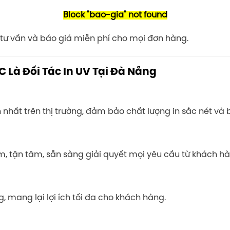
Block
"bao-gia"
not found
 tư vấn và báo giá miễn phí cho mọi đơn hàng.
 Là Đối Tác In UV Tại Đà Nẵng
 nhất trên thị trường, đảm bảo chất lượng in sắc nét và 
ệm, tận tâm, sẵn sàng giải quyết mọi yêu cầu từ khách hà
, mang lại lợi ích tối đa cho khách hàng.