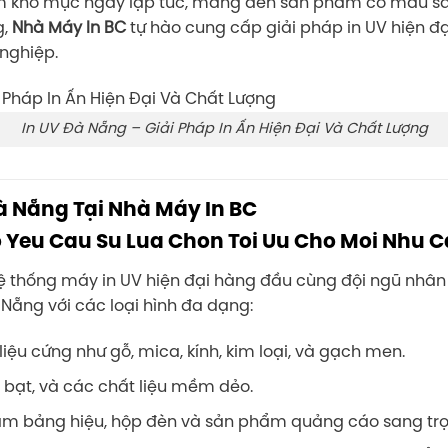
àm khô mực ngay lập tức, mang đến sản phẩm có màu sắ
g,
Nhà Máy In BC
tự hào cung cấp giải pháp in UV hiện đ
nghiệp.
In UV Đà Nẵng – Giải Pháp In Ấn Hiện Đại Và Chất Lượng
Đà Nẵng Tại Nhà Máy In BC
 hệ thống máy in UV hiện đại hàng đầu cùng đội ngũ nhân
 Nẵng với các loại hình đa dạng:
iệu cứng như gỗ, mica, kính, kim loại, và gạch men.
, bạt, và các chất liệu mềm dẻo.
m bảng hiệu, hộp đèn và sản phẩm quảng cáo sang trọ