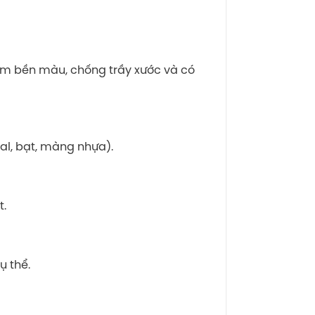
hẩm bền màu, chống trầy xước và có
cal, bạt, màng nhựa).
t.
ụ thể.