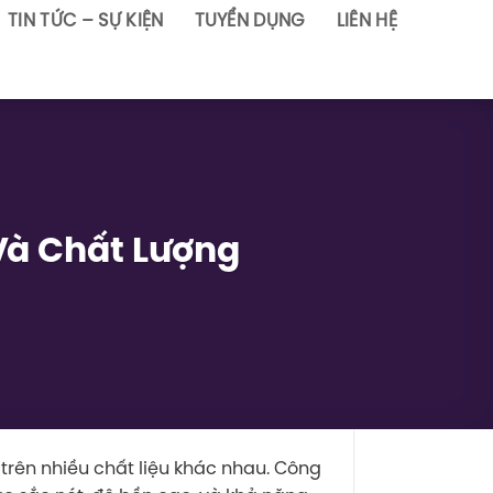
TIN TỨC – SỰ KIỆN
TUYỂN DỤNG
LIÊN HỆ
 Và Chất Lượng
rên nhiều chất liệu khác nhau. Công