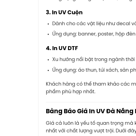
3.
In UV Cuộn
Dành cho các vật liệu như decal và
Ứng dụng: banner, poster, hộp đè
4.
In UV DTF
Xu hướng nổi bật trong ngành thờ
Ứng dụng: áo thun, túi xách, sản
Khách hàng có thể tham khảo các m
phẩm phù hợp nhất.
Bảng Báo Giá In UV Đà Nẵng
Giá cả luôn là yếu tố quan trọng mà
nhất với chất lượng vượt trội. Dưới đ