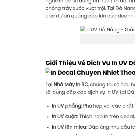
nghệ in UV sử dụng tia cực tím để l
chống trầy xước vượt trội. Tại Đà Nẵn
các dự án quảng cáo lớn của doanh 
Giới Thiệu Về Dịch Vụ In UV 
Tại
Nhà Máy In BC
, chúng tôi sở hữu
tôi cung cấp các dịch vụ in UV tại Đà
In UV phẳng:
Phù hợp với các chất l
In UV cuộn:
Thích hợp in trên decal
In UV lên mica:
Đáp ứng nhu cầu là