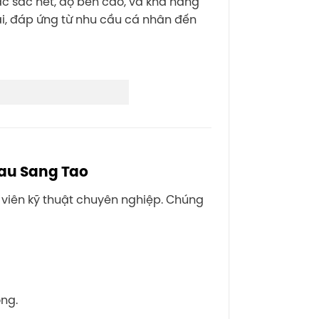
c sắc nét, độ bền cao, và khả năng
ại, đáp ứng từ nhu cầu cá nhân đến
 viên kỹ thuật chuyên nghiệp. Chúng
ng.