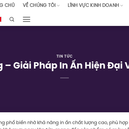
G CHỦ
VỀ CHÚNG TÔI
LĨNH VỰC KINH DOANH
TIN TỨC
 – Giải Pháp In Ấn Hiện Đại
 phổ biến nhờ khả năng in ấn chất lượng cao, phù hợp t