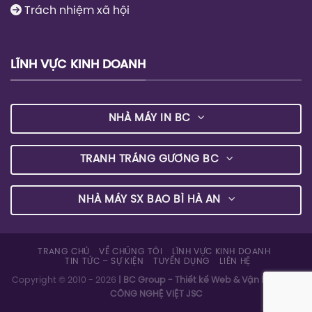
Trách nhiệm xã hội
LĨNH VỰC KINH DOANH
NHÀ MÁY IN BC
TRANH TRÁNG GƯƠNG BC
NHÀ MÁY SX BAO BÌ HÀ AN
TRANG CHỦ
VỀ CHÚNG TÔI
LĨNH VỰC KINH DOANH
TIN TỨC – SỰ KIỆN
TUYỂN DỤNG
LIÊN HỆ
Copyright © 2010 - 2026
| BC Group - Thiết kế Web & Vận hành bởi
CÔNG NGHỆ VIỆT JSC