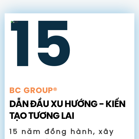
15
BC GROUP®
DẪN ĐẦU XU HƯỚNG - KIẾN
TẠO TƯƠNG LAI
15 năm đồng hành, xây