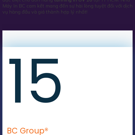
Máy In BC cam kết mang đến sự hài lòng tuyệt đối với dịch
vụ hàng đầu và giá thành hợp lý nhất!
15
BC Group®