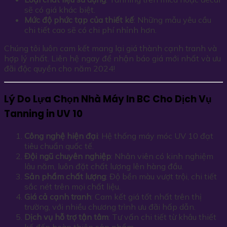
sẽ có giá khác biệt.
Mức độ phức tạp của thiết kế
: Những mẫu yêu cầu
chi tiết cao sẽ có chi phí nhỉnh hơn.
Chúng tôi luôn cam kết mang lại giá thành cạnh tranh và
hợp lý nhất. Liên hệ ngay để nhận báo giá mới nhất và ưu
đãi độc quyền cho năm 2024!
Lý Do Lựa Chọn Nhà Máy In BC Cho Dịch Vụ
Tanning in UV 10
Công nghệ hiện đại
: Hệ thống máy móc UV 10 đạt
tiêu chuẩn quốc tế.
Đội ngũ chuyên nghiệp
: Nhân viên có kinh nghiệm
lâu năm, luôn đặt chất lượng lên hàng đầu.
Sản phẩm chất lượng
: Độ bền màu vượt trội, chi tiết
sắc nét trên mọi chất liệu.
Giá cả cạnh tranh
: Cam kết giá tốt nhất trên thị
trường, với nhiều chương trình ưu đãi hấp dẫn.
Dịch vụ hỗ trợ tận tâm
: Tư vấn chi tiết từ khâu thiết