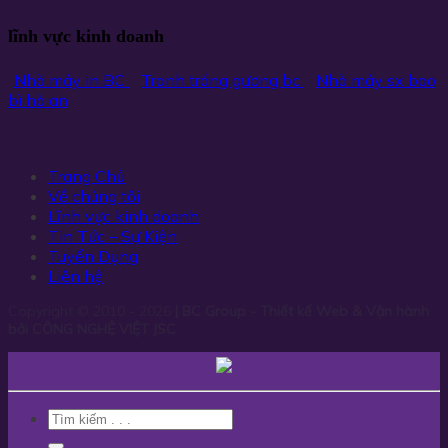
lĩnh vực kinh doanh
Nhà máy in BC
Tranh tráng gương bc
Nhà máy sx bao
bì hà an
Trang Chủ
Về chúng tôi
Lĩnh vực kinh doanh
Tin Tức – Sự Kiện
Tuyển Dụng
Liên hệ
Copyright © 2010 - 2026
| BC Group - Thiết kế Web & Vận hành
bởi CÔNG NGHỆ VIỆT JSC