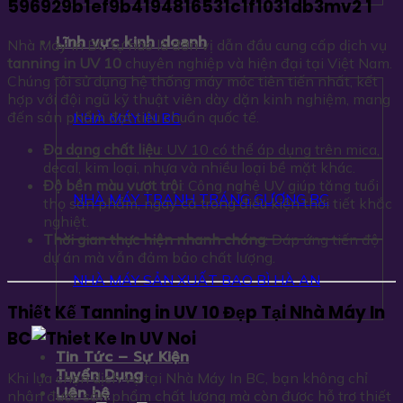
Lĩnh vực kinh doanh
Nhà Máy In BC tự hào là đơn vị dẫn đầu cung cấp dịch vụ
tanning in UV 10
chuyên nghiệp và hiện đại tại Việt Nam.
Chúng tôi sử dụng hệ thống máy móc tiên tiến nhất, kết
hợp với đội ngũ kỹ thuật viên dày dặn kinh nghiệm, mang
đến sản phẩm đạt tiêu chuẩn quốc tế.
NHÀ MÁY IN BC
Đa dạng chất liệu
: UV 10 có thể áp dụng trên mica,
decal, kim loại, nhựa và nhiều loại bề mặt khác.
Độ bền màu vượt trội
: Công nghệ UV giúp tăng tuổi
NHÀ MÁY TRANH TRÁNG GƯƠNG BC
thọ sản phẩm, ngay cả trong điều kiện thời tiết khắc
nghiệt.
Thời gian thực hiện nhanh chóng
: Đáp ứng tiến độ
dự án mà vẫn đảm bảo chất lượng.
NHÀ MÁY SẢN XUẤT BAO BÌ HÀ AN
Thiết Kế Tanning in UV 10 Đẹp Tại Nhà Máy In
BC
Tin Tức – Sự Kiện
Tuyển Dụng
Khi lựa chọn dịch vụ tại Nhà Máy In BC, bạn không chỉ
Liên hệ
nhận được sản phẩm chất lượng mà còn được hỗ trợ thiết