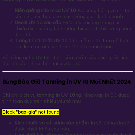
Biển quảng cáo mica UV 10
: Độ sáng bóng và chi tiết
sắc nét, phù hợp cho mọi không gian kinh doanh.
Decal UV 10 cao cấp
: Được ưa chuộng trong các
chiến dịch quảng bá thương hiệu nhờ khả năng bám
dính tốt.
Trang trí nội thất UV 10
: Các mẫu in ấn trên gỗ hoặc
kim loại tạo nên vẻ đẹp hiện đại, sang trọng.
Với công nghệ UV tiên tiến, sản phẩm của chúng tôi luôn
đạt độ sắc nét và bền màu vượt trội.
Bảng Báo Giá Tanning in UV 10 Mới Nhất 2024
Chi phí dịch vụ
tanning in UV 10
tại Nhà Máy In BC được
tính toán dựa trên nhiều yếu tố như:
Block
"bao-gia"
not found
Kích thước và số lượng sản phẩm
: In số lượng lớn sẽ
được chiết khấu cao hơn.
Loại chất liệu sử dụng
: Tanning trên mica hoặc decal