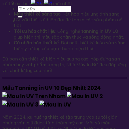
kế tối ưu theo xu hướng mới nhất.
Mẫu thiết kế sáng tạo
: Kết hợp hiệu ứng ánh sáng
UV với thiết kế hiện đại để tạo ra các sản phẩm nổi
bật.
Tối ưu hóa chất liệu
: Công nghệ
tanning in UV 10
giúp hiển thị màu sắc chân thực và sống động nhất.
Cá nhân hóa thiết kế
: Đội ngũ thiết kế luôn sẵn sàng
biến ý tưởng của bạn thành hiện thực.
Dù bạn cần thiết kế biển hiệu quảng cáo, hộp đựng sản
phẩm hay vật phẩm trang trí, Nhà Máy In BC đều đáp ứng
với chất lượng cao nhất.
Mẫu Tanning in UV 10 Đẹp Nhất 2024
Năm 2024, xu hướng thiết kế tập trung vào sự tối giản
nhưng vẫn giữ được tính thẩm mỹ cao. Một số mẫu
tanning in UV 10
nổi bật tại Nhà Máy In BC bao gồm: