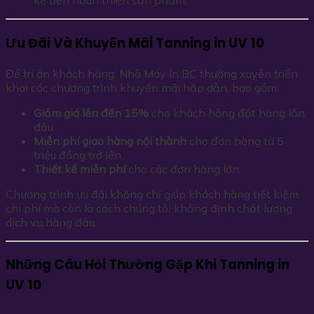
kế đến hoàn thiện sản phẩm.
Ưu Đãi Và Khuyến Mãi Tanning in UV 10
Để tri ân khách hàng, Nhà Máy In BC thường xuyên triển
khai các chương trình khuyến mãi hấp dẫn, bao gồm:
Giảm giá lên đến 15%
cho khách hàng đặt hàng lần
đầu.
Miễn phí giao hàng nội thành
cho đơn hàng từ 5
triệu đồng trở lên.
Thiết kế miễn phí
cho các đơn hàng lớn.
Chương trình ưu đãi không chỉ giúp khách hàng tiết kiệm
chi phí mà còn là cách chúng tôi khẳng định chất lượng
dịch vụ hàng đầu.
Những Câu Hỏi Thường Gặp Khi Tanning in
UV 10