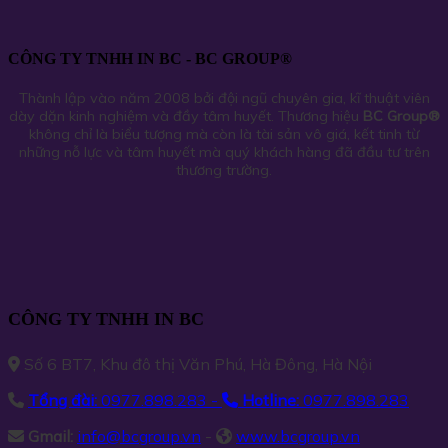
CÔNG TY TNHH IN BC - BC GROUP®
Thành lập vào năm 2008 bởi đội ngũ chuyên gia, kĩ thuật viên
dày dặn kinh nghiệm và đầy tâm huyết. Thương hiệu
BC Group
®
không chỉ là biểu tượng mà còn là tài sản vô giá, kết tinh từ
những nỗ lực và tâm huyết mà quý khách hàng đã đầu tư trên
thương trường.
CÔNG TY TNHH IN BC
Số 6 BT7, Khu đô thị Văn Phú, Hà Đông, Hà Nội
Tổng đài:
0977.898.283 -
Hotline:
0977.898.283
Gmail:
info@bcgroup.vn
-
www.bcgroup.vn