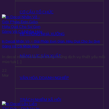
CƠ CẤU TỔ CHỨC
HỆ THỐNG NHÀ XƯỞNG
In Decal Nhãn Vở – Giải Pháp Đơn Giản, Hiệu Quả Cho Sự Gọn
Gàng Và Cá Nhân Hóa
NĂNG LỰC SẢN XUẤT
In decal nhãn vở là một trong những dịch vụ thiết yếu mỗi
mùa tựu [...]
22
Mar
VĂN HÓA DOANH NGHIỆP
TRÁCH NHIỆM XÃ HỘI