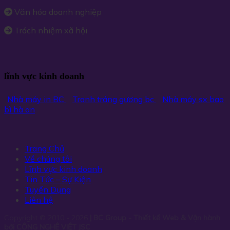
Văn hóa doanh nghiệp
Trách nhiệm xã hội
lĩnh vực kinh doanh
Nhà máy in BC
Tranh tráng gương bc
Nhà máy sx bao
bì hà an
Trang Chủ
Về chúng tôi
Lĩnh vực kinh doanh
Tin Tức – Sự Kiện
Tuyển Dụng
Liên hệ
Copyright © 2010 - 2026
| BC Group - Thiết kế Web & Vận hành
bởi CÔNG NGHỆ VIỆT JSC