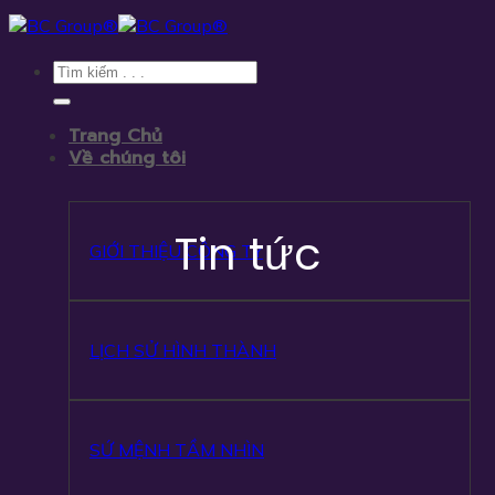
Skip
to
content
Trang Chủ
Về chúng tôi
Tin tức
GIỚI THIỆU CÔNG TY
LỊCH SỬ HÌNH THÀNH
SỨ MỆNH TẦM NHÌN