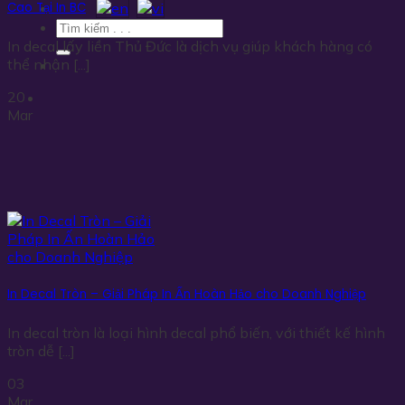
Cao Tại In BC
In decal lấy liền Thủ Đức là dịch vụ giúp khách hàng có
thể nhận [...]
20
Mar
In Decal Tròn – Giải Pháp In Ấn Hoàn Hảo cho Doanh Nghiệp
In decal tròn là loại hình decal phổ biến, với thiết kế hình
tròn dễ [...]
03
Mar